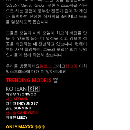
G.Su와 Min.e, Ran.G, 우현 익스트림을 전문
으로 하는 경험이 풍부한 전문가 팀이 각 개인
과 협력하여 진정한 잠재력을 끌어내고 목표
를 달성하도록 돕습니다.
그들은 모델과 미래 모델이 최고의 버전을 만
들 수 있도록 돕는 데 열정을 갖고 있으며 성
공을 촉진하는 데 전념하고 있습니다. 런웨이
부터 사진 촬영까지, 그들의 모델은 업계 유명
인사들과 함께 작업해 왔습니다.
우리를 방문하세요
블로그
그리고
웹
그것
이희
익스프레스에 대해 더 알아보세요
TRENDING MODELS
🏆
KOREAN 🇰🇷
이연우 YEONWOO
서안 SEOAHN
강인경 INKYUNG97
손밍 SONMING
캔디슬 CANDYSEUL
이혜인 LEEZY
ONLY MAXXX
🔞
🔞🔞