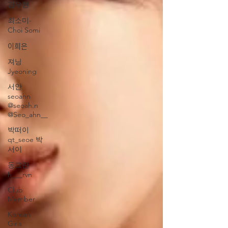
김우현
최소미-
Choi Somi
이희은
져닝
Jyeoning
서안
seoahn
@seoah.n
@Seo_ahn__
박떠이
qt_seoe 박
서이
동그란
h___rvn
Club
Member
Korean
Girls