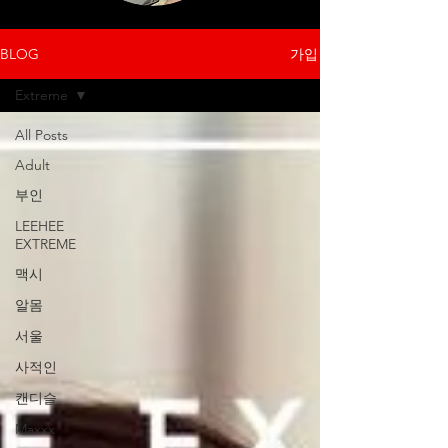
가입
BLOG
Extreme
All Posts
Adult
부인
LEEHEE
EXTREME
맥시
알몸
서울
사적인
캔디슬
Maxxx