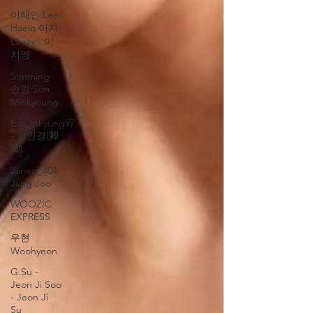
이해인 Lee
Haein 이지
Leezy - 이
지영
Sonming
손밍 Son
Minkyoung
Ero_Inkyung97
- 강인경(卿
卿)
Janed_404
Jang Joo
WOOZIC
EXPRESS
우현
Woohyeon
G.Su -
Jeon Ji Soo
- Jeon Ji
Su