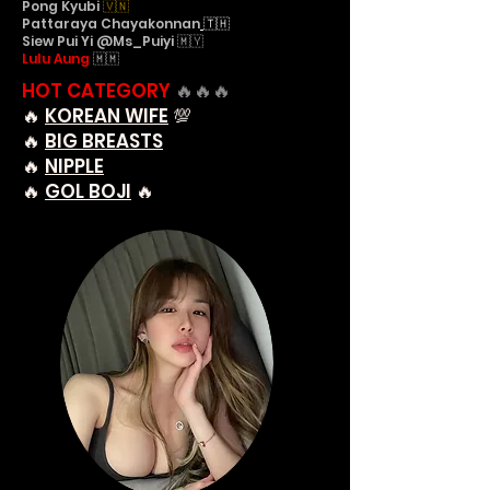
Pong Ky
ubi
🇻🇳
Pattaraya Chayakonnan
🇹🇭
Siew Pui Yi @Ms_Puiyi 🇲🇾
Lulu Aung
🇲🇲
HOT CATEGORY
🔥🔥🔥
🔥
KOREAN WIFE
💯
🔥
BIG BREASTS
🔥
NIPPLE
🔥
GOL BOJI
🔥