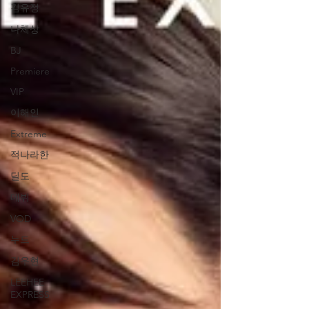
김유정
나체상
BJ
Premiere
VIP
이해인
Extreme
적나라한
딜도
데뷔
VOD
누드
김우현
LEEHEE
EXPRESS