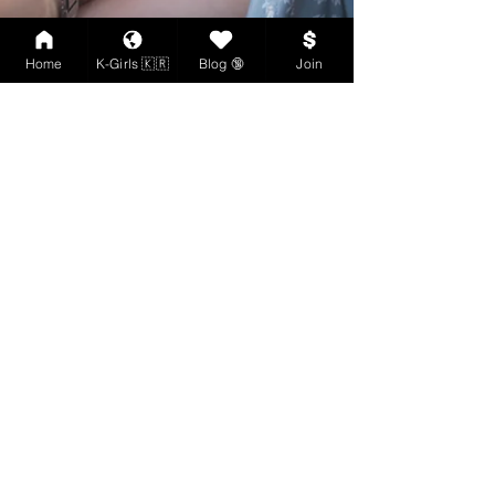
Home
K-Girls 🇰🇷
Blog 🔞
Join